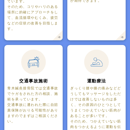
が期待できます。
ています。
そのため、コリやハリのある
場所に的確にアプローチをし
て、血流循環やむくみ、疲労
などの症状の改善を目指しま
す。
交通事故施術
運動療法
青木鍼灸接骨院では交通事故
ぎっくり腰や膝の痛みなどど
でケガをされた方の相談、施
うしてもマッサージをしただ
術を承っています。
けでは改善しないものは多
交通事故に遭われた際に自賠
く、その原因のひとつとして
責保険がおりる可能性があり
うまくつかえていない筋肉が
ますのでまずはご相談くださ
あることが多いです。
い。
そのため、つかえていない筋
肉をつかえるように運動を伝