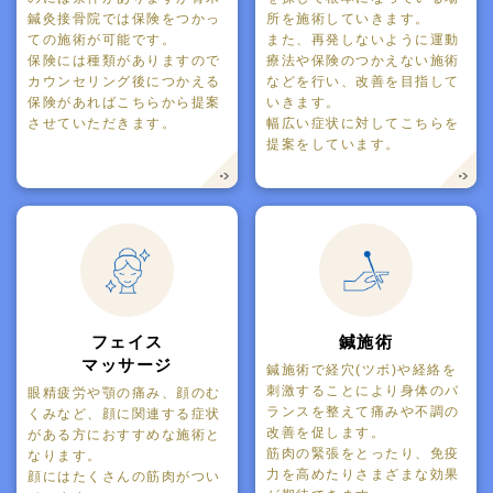
鍼灸接骨院では保険をつかっ
所を施術していきます。
ての施術が可能です。
また、再発しないように運動
保険には種類がありますので
療法や保険のつかえない施術
カウンセリング後につかえる
などを行い、改善を目指して
保険があればこちらから提案
いきます。
させていただきます。
幅広い症状に対してこちらを
提案をしています。
フェイス
鍼施術
マッサージ
鍼施術で経穴(ツボ)や経絡を
刺激することにより身体のバ
眼精疲労や顎の痛み、顔のむ
ランスを整えて痛みや不調の
くみなど、顔に関連する症状
改善を促します。
がある方におすすめな施術と
筋肉の緊張をとったり、免疫
なります。
力を高めたりさまざまな効果
顔にはたくさんの筋肉がつい