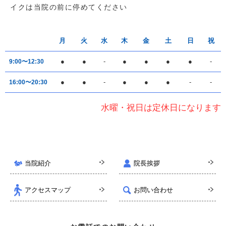
イクは当院の前に停めてください
月
火
水
木
金
土
日
祝
●
●
-
●
●
●
●
-
9:00〜12:30
●
●
-
●
●
●
-
-
16:00〜20:30
水曜・祝日は定休日になります
当院紹介
院長挨拶
アクセスマップ
お問い合わせ