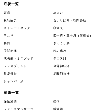
症状一覧
頭痛
めまい
眼精疲労
食いしばり・顎関節症
ストレートネック
寝違え
肩こり
四十肩・五十肩（腱板炎）
腰痛
ぎっくり腰
股関節痛
膝の痛み
成長痛・オスグッド
テニス肘
シンスプリント
坐骨神経痛
外反母趾
足関節捻挫
ジャンパー膝
施術一覧
保険施術
整体
フェイスマッサージ
鍼施術