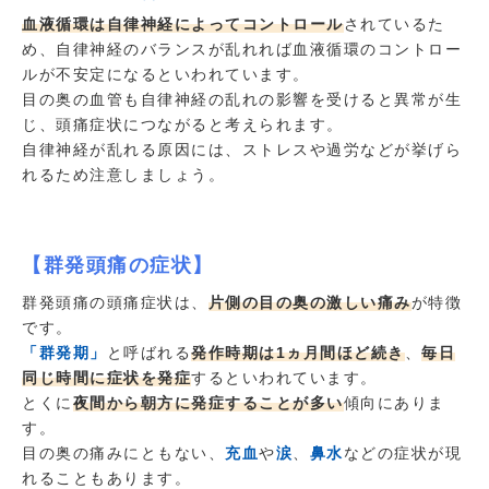
血液循環は自律神経によってコントロール
されているた
め、自律神経のバランスが乱れれば血液循環のコントロー
ルが不安定になるといわれています。
目の奥の血管も自律神経の乱れの影響を受けると異常が生
じ、頭痛症状につながると考えられます。
自律神経が乱れる原因には、ストレスや過労などが挙げら
れるため注意しましょう。
【群発頭痛の症状】
群発頭痛の頭痛症状は、
片側の目の奥の激しい痛み
が特徴
です。
「群発期」
と呼ばれる
発作時期は1ヵ月間ほど続き
、
毎日
同じ時間に症状を発症
するといわれています。
とくに
夜間から朝方に発症することが多い
傾向にありま
す。
目の奥の痛みにともない、
充血
や
涙
、
鼻水
などの症状が現
れることもあります。