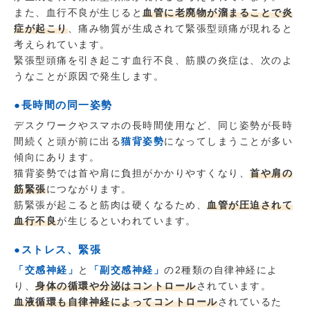
また、血行不良が生じると
血管に老廃物が溜まることで炎
症が起こり
、痛み物質が生成されて緊張型頭痛が現れると
考えられています。
緊張型頭痛を引き起こす血行不良、筋膜の炎症は、次のよ
うなことが原因で発生します。
●長時間の同一姿勢
デスクワークやスマホの長時間使用など、同じ姿勢が長時
間続くと頭が前に出る
猫背姿勢
になってしまうことが多い
傾向にあります。
猫背姿勢では首や肩に負担がかかりやすくなり、
首や肩の
筋緊張
につながります。
筋緊張が起こると筋肉は硬くなるため、
血管が圧迫されて
血行不良
が生じるといわれています。
●ストレス、緊張
「交感神経」
と
「副交感神経」
の2種類の自律神経によ
り、
身体の循環や分泌はコントロール
されています。
血液循環も自律神経によってコントロール
されているた