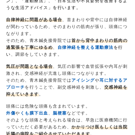
ン」、「運動療法」、「日常生活や不良姿勢を改善するよ
うな生活アドバイス」を行います。
自律神経に問題がある場合
、首まわりや背中には自律神経
が関わっているため、そのまわりの筋肉が張り、頭痛につ
ながります。
そのため、青木鍼灸接骨院では
首から背中まわりの筋肉の
過緊張を丁寧にゆるめ
、
自律神経を整える運動療法
を行
い
、調節をしていきます。
気圧が問題となる場合
、気圧の影響で血管拡張や内耳が刺
激され、交感神経が亢進し頭痛につながります。
そのため、青木鍼灸接骨院では
アイシング
や
耳に対するア
プローチ
を行うことで、副交感神経を刺激し、
交感神経を
抑えていきます
。
頭痛には危険な頭痛も含まれています。
外傷
や
くも膜下出血
、
脳梗塞
などです。
そのような頭痛と考えられる場合は、早急に医療機関に行
っていただく必要があるため、
かかりつけ医もしくは当院
近隣の病院をご紹介させていただきます
。