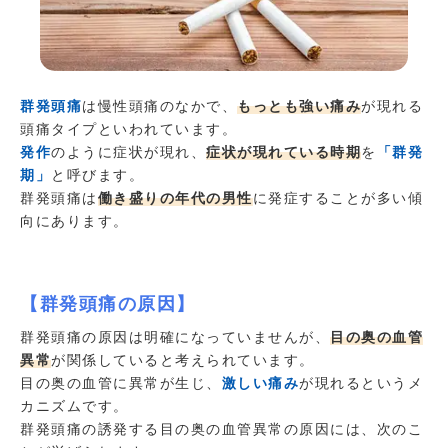
群発頭痛
は慢性頭痛のなかで、
もっとも強い痛み
が現れる
頭痛タイプといわれています。
発作
のように症状が現れ、
症状が現れている時期
を
「群発
期」
と呼びます。
群発頭痛は
働き盛りの年代の男性
に発症することが多い傾
向にあります。
【群発頭痛の原因】
群発頭痛の原因は明確になっていませんが、
目の奥の血管
異常
が関係していると考えられています。
目の奥の血管に異常が生じ、
激しい痛み
が現れるというメ
カニズムです。
群発頭痛の誘発する目の奥の血管異常の原因には、次のこ