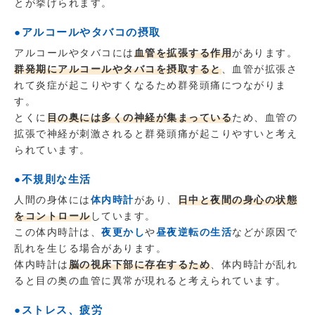
とが挙げられます。
●アルコールやタバコの摂取
アルコールやタバコには
血管を拡張する作用
があります。
群発期にアルコールやタバコを摂取すると
、血管が拡張さ
れて炎症が起こりやすくなるため群発頭痛につながりま
す。
とくに
目の奥には多くの神経が集まっている
ため、血管の
拡張で神経が刺激されると群発頭痛が起こりやすいと考え
られています。
●不規則な生活
人間の身体には
体内時計
があり、
日中と夜間の身心の状態
をコントロール
しています。
この体内時計は、
夜更かし
や
昼夜逆転の生活
などが原因で
乱れを生じる場合があります。
体内時計は
脳の視床下部に存在するため
、体内時計が乱れ
ると目の奥の血管に異常が現れると考えられています。
●ストレス、疲労