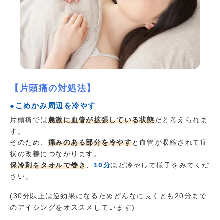
【片頭痛の対処法】
●こめかみ周辺を冷やす
片頭痛では
急激に血管が拡張している状態
だと考えられま
す。
そのため、
痛みのある部分を冷やす
と血管が収縮されて症
状の改善につながります。
保冷剤をタオルで巻き
、
10分
ほど冷やして様子をみてくだ
さい。
(30分以上は逆効果になるためどんなに長くとも20分まで
のアイシングをオススメしています)