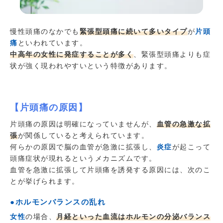
慢性頭痛のなかでも
緊張型頭痛に続いて多いタイプ
が
片頭
痛
といわれています。
中高年の女性に発症することが多く
、緊張型頭痛よりも症
状が強く現われやすいという特徴があります。
【片頭痛の原因】
片頭痛の原因は明確になっていませんが、
血管の急激な拡
張
が関係していると考えられています。
何らかの原因で脳の血管が急激に拡張し、
炎症
が起こって
頭痛症状が現れるというメカニズムです。
血管を急激に拡張して片頭痛を誘発する原因には、次のこ
とが挙げられます。
●ホルモンバランスの乱れ
女性
の場合、
月経といった血流は
ホルモンの分泌バランス