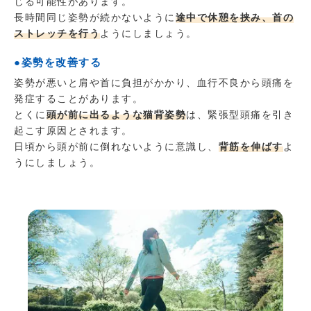
じる可能性があります。
長時間同じ姿勢が続かないように
途中で休憩を挟み、首の
ストレッチを行う
ようにしましょう。
●姿勢を改善する
姿勢が悪いと肩や首に負担がかかり、血行不良から頭痛を
発症することがあります。
とくに
頭が前に出るような猫背姿勢
は、緊張型頭痛を引き
起こす原因とされます。
日頃から頭が前に倒れないように意識し、
背筋を伸ばす
よ
うにしましょう。