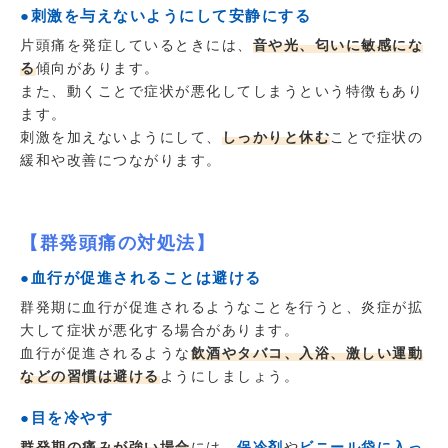
●刺激を与えないようにして安静にする
片頭痛を発症しているときには、
音や光、匂いに敏感にな
る
傾向があります。
また、動くことで症状が悪化してしまうという特徴もあり
ます。
刺激を加えないようにして、
しっかりと休む
ことで症状の
緩和や改善につながります。
【群発頭痛の対処法】
●血行が促進されることは避ける
群発期に血行が促進されるようなことを行うと、炎症が拡
大して症状が悪化する場合があります。
血行が促進されるような
飲酒やタバコ、入浴、激しい運動
などの習慣は避ける
ようにしましょう。
●目を冷やす
群発期の痛みが強い場合
には、
保冷剤
や
ビニール袋に入っ