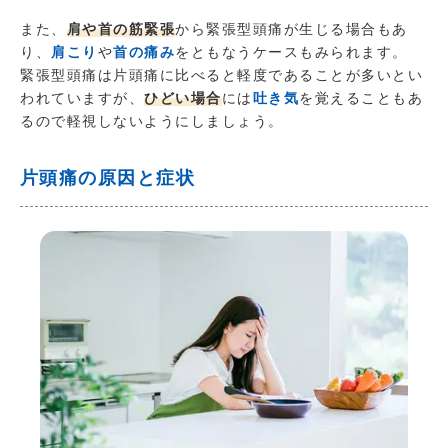
また、
肩や首の筋緊張
から緊張型頭痛が生じる場合もあ
り、
肩こり
や
首の痛み
をともなうケースもみられます。
緊張型頭痛は片頭痛に比べると軽度であることが多いとい
われていますが、
ひどい場合
には
吐き気
を覚えることもあ
るので軽視しないようにしましょう。
片頭痛の原因と症状