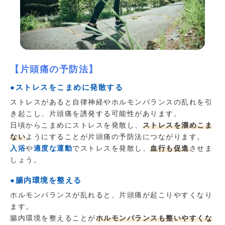
【片頭痛の予防法】
●ストレスをこまめに発散する
ストレスがあると自律神経やホルモンバランスの乱れを引
き起こし、片頭痛を誘発する可能性があります。
日頃からこまめにストレスを発散し、
ストレスを溜めこま
ない
ようにすることが片頭痛の予防法につながります。
入浴
や
適度な運動
でストレスを発散し、
血行も促進
させま
しょう。
●腸内環境を整える
ホルモンバランスが乱れると、片頭痛が起こりやすくなり
ます。
腸内環境を整えることが
ホルモンバランスも整いやすくな