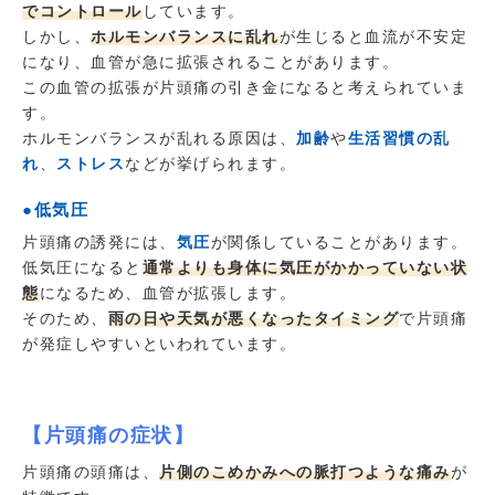
でコントロール
しています。
しかし、
ホルモンバランスに乱れ
が生じると血流が不安定
になり、血管が急に拡張されることがあります。
この血管の拡張が片頭痛の引き金になると考えられていま
す。
ホルモンバランスが乱れる原因は、
加齢
や
生活習慣の乱
れ
、
ストレス
などが挙げられます。
●低気圧
片頭痛の誘発には、
気圧
が関係していることがあります。
低気圧になると
通常よりも身体に気圧がかかっていない状
態
になるため、血管が拡張します。
そのため、
雨の日や天気が悪くなったタイミング
で片頭痛
が発症しやすいといわれています。
【片頭痛の症状】
片頭痛の頭痛は、
片側のこめかみへの脈打つような痛み
が