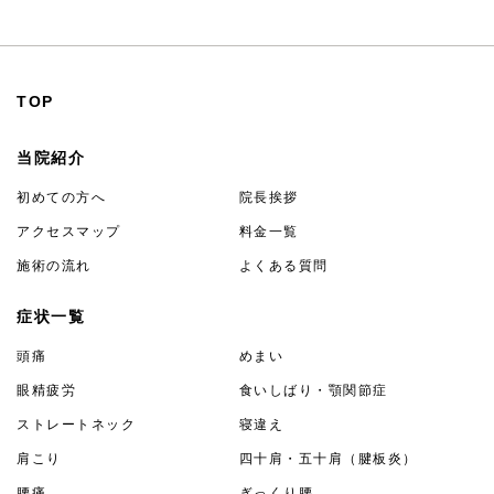
TOP
当院紹介
初めての方へ
院長挨拶
アクセスマップ
料金一覧
施術の流れ
よくある質問
症状一覧
頭痛
めまい
眼精疲労
食いしばり・顎関節症
ストレートネック
寝違え
肩こり
四十肩・五十肩（腱板炎）
腰痛
ぎっくり腰