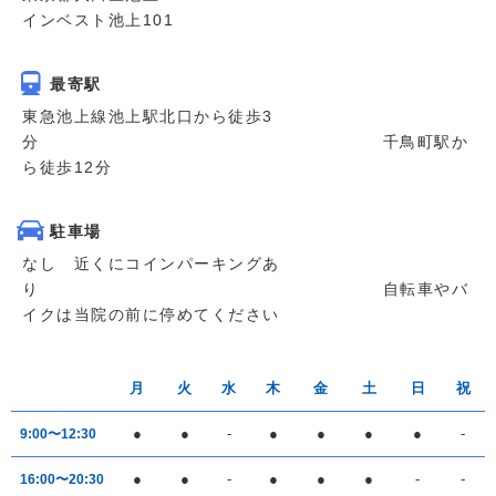
インベスト池上101
最寄駅
東急池上線池上駅北口から徒歩3
分 千鳥町駅か
ら徒歩12分
駐車場
なし 近くにコインパーキングあ
り 自転車やバ
イクは当院の前に停めてください
月
火
水
木
金
土
日
祝
●
●
-
●
●
●
●
-
9:00〜12:30
●
●
-
●
●
●
-
-
16:00〜20:30