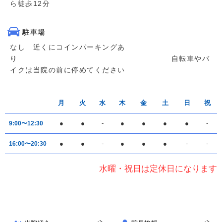
ら徒歩12分
駐車場
なし 近くにコインパーキングあ
り 自転車やバ
イクは当院の前に停めてください
月
火
水
木
金
土
日
祝
●
●
-
●
●
●
●
-
9:00〜12:30
●
●
-
●
●
●
-
-
16:00〜20:30
水曜・祝日は定休日になります