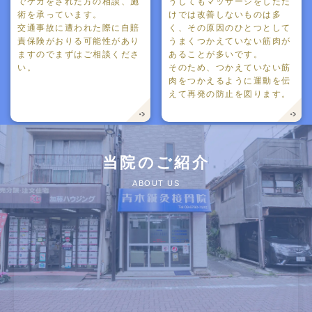
でケガをされた方の相談、施
うしてもマッサージをしただ
術を承っています。
けでは改善しないものは多
交通事故に遭われた際に自賠
く、その原因のひとつとして
責保険がおりる可能性があり
うまくつかえていない筋肉が
ますのでまずはご相談くださ
あることが多いです。
い。
そのため、つかえていない筋
肉をつかえるように運動を伝
えて再発の防止を図ります。
当院のご紹介
ABOUT US