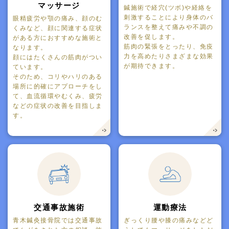
マッサージ
鍼施術で経穴(ツボ)や経絡を
刺激することにより身体のバ
眼精疲労や顎の痛み、顔のむ
ランスを整えて痛みや不調の
くみなど、顔に関連する症状
改善を促します。
がある方におすすめな施術と
筋肉の緊張をとったり、免疫
なります。
力を高めたりさまざまな効果
顔にはたくさんの筋肉がつい
が期待できます。
ています。
そのため、コリやハリのある
場所に的確にアプローチをし
て、血流循環やむくみ、疲労
などの症状の改善を目指しま
す。
交通事故施術
運動療法
青木鍼灸接骨院では交通事故
ぎっくり腰や膝の痛みなどど