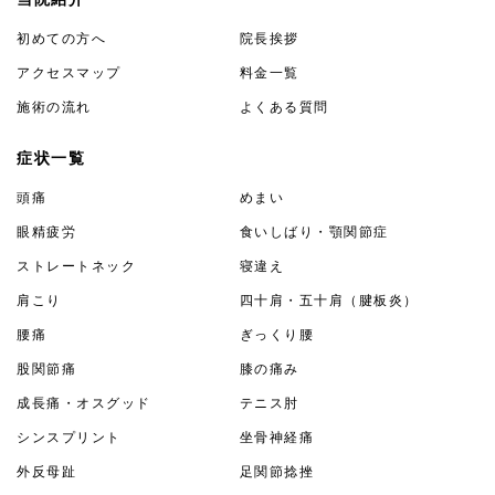
初めての方へ
院長挨拶
アクセスマップ
料金一覧
施術の流れ
よくある質問
症状一覧
頭痛
めまい
眼精疲労
食いしばり・顎関節症
ストレートネック
寝違え
肩こり
四十肩・五十肩（腱板炎）
腰痛
ぎっくり腰
股関節痛
膝の痛み
成長痛・オスグッド
テニス肘
シンスプリント
坐骨神経痛
外反母趾
足関節捻挫