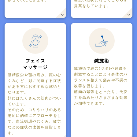
させていただきます。
幅広い症状に対してこちらを
提案をしています。
フェイス
鍼施術
マッサージ
鍼施術で経穴(ツボ)や経絡を
刺激することにより身体のバ
眼精疲労や顎の痛み、顔のむ
ランスを整えて痛みや不調の
くみなど、顔に関連する症状
改善を促します。
がある方におすすめな施術と
筋肉の緊張をとったり、免疫
なります。
力を高めたりさまざまな効果
顔にはたくさんの筋肉がつい
が期待できます。
ています。
そのため、コリやハリのある
場所に的確にアプローチをし
て、血流循環やむくみ、疲労
などの症状の改善を目指しま
す。