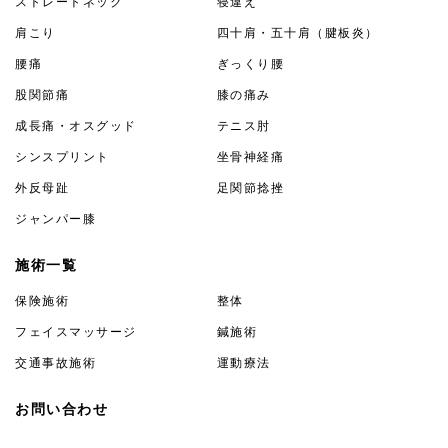
ストレートネック
寝違え
肩こり
四十肩・五十肩（腱板炎）
腰痛
ぎっくり腰
股関節痛
膝の痛み
成長痛・オスグッド
テニス肘
シンスプリント
坐骨神経痛
外反母趾
足関節捻挫
ジャンパー膝
施術一覧
保険施術
整体
フェイスマッサージ
鍼施術
交通事故施術
運動療法
お問い合わせ